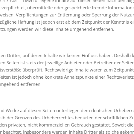
§ 7 Abs.1 TMG für eigene Inhalte auf diesen Seiten nach den all
ht verpflichtet, übermittelte oder gespeicherte fremde Informat
hinweisen. Verpflichtungen zur Entfernung oder Sperrung der Nut
zügliche Haftung ist jedoch erst ab dem Zeitpunkt der Kenntnis e
tzungen werden wir diese Inhalte umgehend entfernen.
n Dritter, auf deren Inhalte wir keinen Einfluss haben. Deshalb 
 Seiten ist stets der jeweilige Anbieter oder Betreiber der Seite
sverstöße überprüft. Rechtswidrige Inhalte waren zum Zeitpunkt 
 Seiten ist jedoch ohne konkrete Anhaltspunkte einer Rechtsverl
 umgehend entfernen.
 und Werke auf diesen Seiten unterliegen dem deutschen Urheberrec
lb der Grenzen des Urheberrechtes bedürfen der schriftlichen Zu
en privaten, nicht kommerziellen Gebrauch gestattet. Soweit die 
r beachtet. Insbesondere werden Inhalte Dritter als solche gekenn